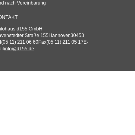
d nach Vereinbarung
ONTAKT
utohaus d155 GmbH
venstedter Straße 155
Hannover
,
30453
l
(05 11) 211 06 60
Fax
(05 11) 211 05 17
E-
il
info@d155.de