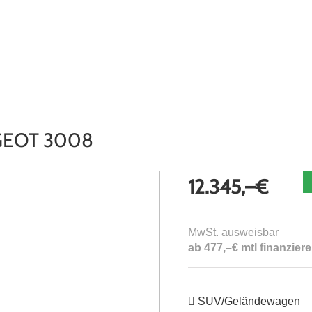
ugpool
Über uns
Kontakt
Terminanfrage
GEOT 3008
12.345,–€
MwSt. ausweisbar
ab 477,–€ mtl finanzier
SUV/Geländewagen