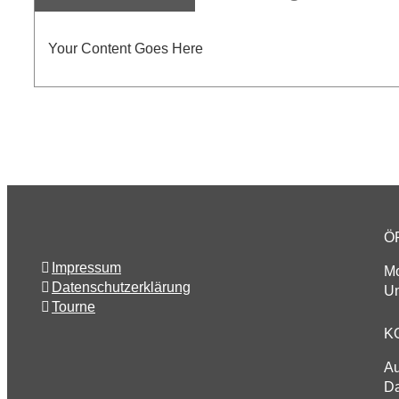
Your Content Goes Here
Ö
Impressum
Mo
Datenschutzerklärung
Un
Tourne
K
A
Da