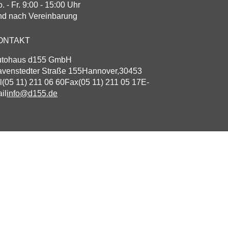
. - Fr. 9:00 - 15:00 Uhr
d nach Vereinbarung
ONTAKT
utohaus d155 GmbH
venstedter Straße 155
Hannover
,
30453
l
(05 11) 211 06 60
Fax
(05 11) 211 05 17
E-
il
info@d155.de