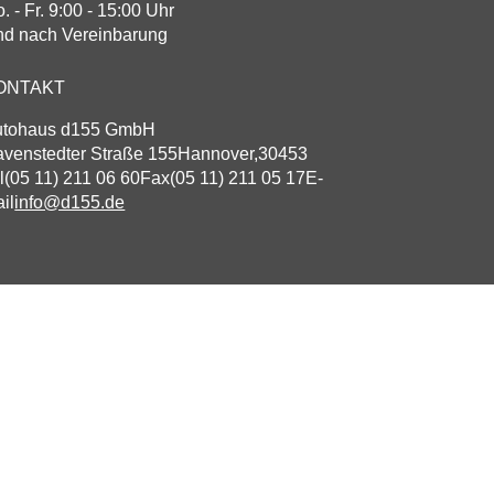
. - Fr. 9:00 - 15:00 Uhr
d nach Vereinbarung
ONTAKT
utohaus d155 GmbH
venstedter Straße 155
Hannover
,
30453
l
(05 11) 211 06 60
Fax
(05 11) 211 05 17
E-
il
info@d155.de