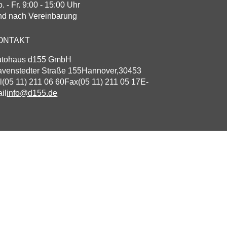
. - Fr. 9:00 - 15:00 Uhr
d nach Vereinbarung
ONTAKT
utohaus d155 GmbH
venstedter Straße 155
Hannover
,
30453
l
(05 11) 211 06 60
Fax
(05 11) 211 05 17
E-
il
info@d155.de