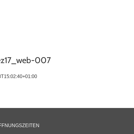
ugpool
Über uns
Kontakt
Terminanfrage
ez17_web-007
8T15:02:40+01:00
FFNUNGSZEITEN