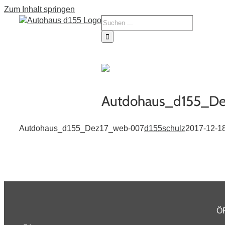
Zum Inhalt springen
Tourne
Service
Fahrze
Autdohaus_d155_D
Autdohaus_d155_Dez17_web-007
d155schulz
2017-12-1
Ö