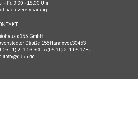
. - Fr. 9:00 - 15:00 Uhr
d nach Vereinbarung
ONTAKT
utohaus d155 GmbH
venstedter Straße 155
Hannover
,
30453
l
(05 11) 211 06 60
Fax
(05 11) 211 05 17
E-
il
info@d155.de