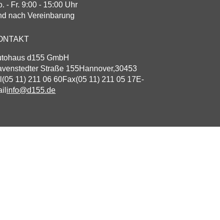
. - Fr. 9:00 - 15:00 Uhr
d nach Vereinbarung
ONTAKT
utohaus d155 GmbH
venstedter Straße 155
Hannover
,
30453
l
(05 11) 211 06 60
Fax
(05 11) 211 05 17
E-
il
info@d155.de