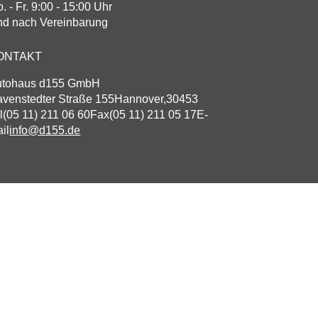
. - Fr. 9:00 - 15:00 Uhr
d nach Vereinbarung
ONTAKT
utohaus d155 GmbH
venstedter Straße 155
Hannover
,
30453
l
(05 11) 211 06 60
Fax
(05 11) 211 05 17
E-
il
info@d155.de